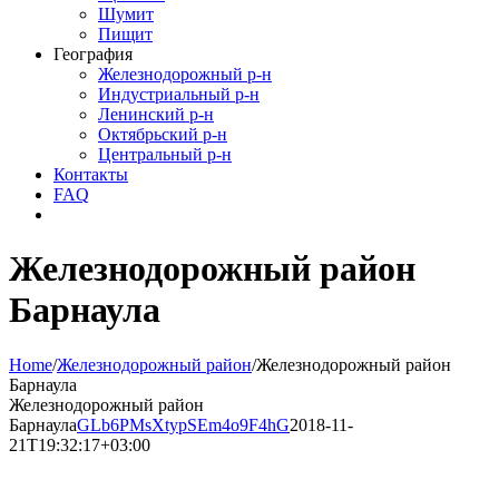
Шумит
Пищит
География
Железнодорожный р-н
Индустриальный р-н
Ленинский р-н
Октябрьский р-н
Центральный р-н
Контакты
FAQ
Железнодорожный район
Барнаула
Home
/
Железнодорожный район
/
Железнодорожный район
Барнаула
Железнодорожный район
Барнаула
GLb6PMsXtypSEm4o9F4hG
2018-11-
21T19:32:17+03:00