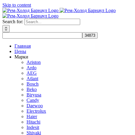
Skip to content
Search for:
Главная
Цены
Марки
Ariston
Ardo
AEG
Atlant
Bosch
Beko
Biryusa
Candy
Daewoo
Electrolux
Haier
Hitachi
Indesit
Shivaki