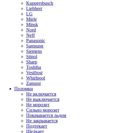
Kuppersbusch
Liebherr
LG
Miele
Minsk
Nord
Neff
Panasonic
Samsung
Siemens
Stinol
Sharp
Toshiba
Vestfrost
Whirlpool
Zanussi
Поломки
Не включается
Не выключается
Не морозит
Сильно морозит
Покрывается льдом
Не закрывается
Подтекает
Щелкает