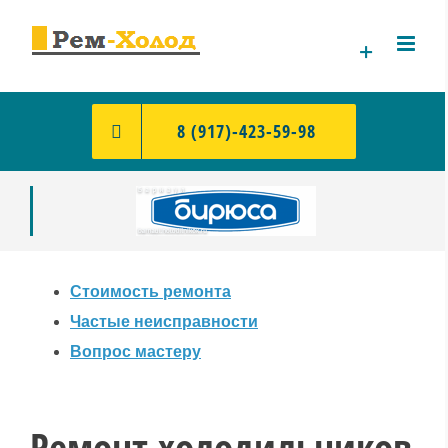
Skip
to
content
8 (917)-423-59-98
Стоимость ремонта
Частые неисправности
Вопрос мастеру
Ремонт холодильников