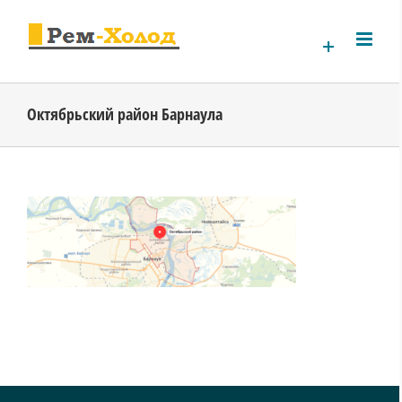
Skip
to
content
Октябрьский район Барнаула